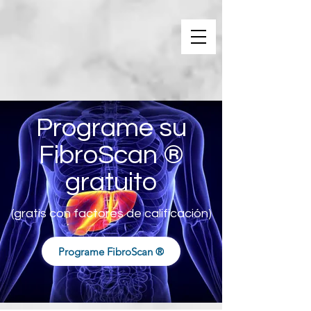
Programe su
FibroScan ®
gratuito
(gratis con factores de calificación)
Programe FibroScan ®